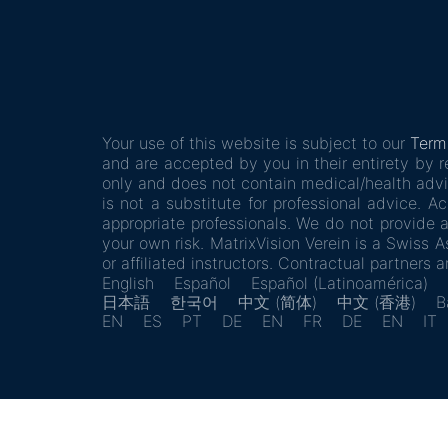
Your use of this website is subject to our
Term
and are accepted by you in their entirety by r
only and does not contain medical/health advi
is not a substitute for professional advice. 
appropriate professionals. We do not provide a
your own risk. MatrixVision Verein is a Swiss
or affiliated instructors. Contractual partners 
English
Español
Español (Latinoamérica)
日本語
한국어
中文 (简体)
中文 (香港)
B
EN
ES
PT
DE
EN
FR
DE
EN
IT