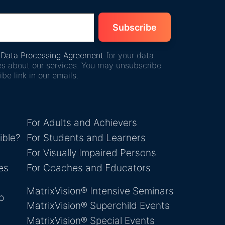
e
Data Processing Agreement
for your data.
es about our services. You may unsubscribe
be link in our emails.
For Adults and Achievers
ible?
For Students and Learners
For Visually Impaired Persons
es
For Coaches and Educators
MatrixVision® Intensive Seminars
p
MatrixVision® Superchild Events
MatrixVision® Special Events