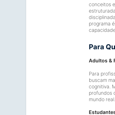
conceitos 
estruturad
disciplinad
programa é
capacidades
Para Qu
Adultos & 
Para profi
buscam maio
cognitiva. 
profundos d
mundo real
Estudante