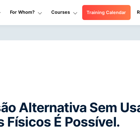
For Whom?
Courses
R
Training Calendar
são Alternativa Sem Us
 Físicos É Possível.