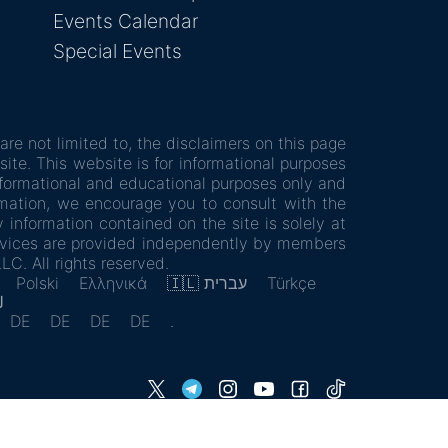
Events Calendar
Special Events
are not limited to, the disclaimers on this page
ite. This website is for informational purposes
nformational and educational purposes only and
ormation, we encourage you to consult with the
 information contained on the site is solely at
services are provided independently by members
LC. All rights reserved.
Polski
Ελληνικά
🇮🇱 עברית
Türkçe
)
DE
DE
DE
DE
.