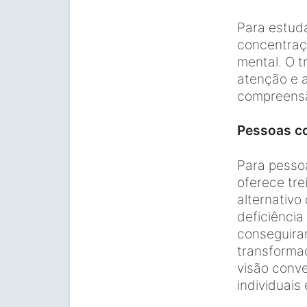
Para estud
concentraçã
mental. O t
atenção e a
compreensão
Pessoas co
Para pessoa
oferece tr
alternativ
deficiência
conseguira
transformad
visão conv
individuais