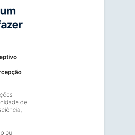
e um
fazer
eptivo
ercepção
ações
pacidade de
ciência,
mo ou