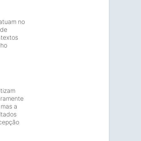
 atuam no
 de
ntextos
nho
atizam
laramente
, mas a
ltados
rcepção