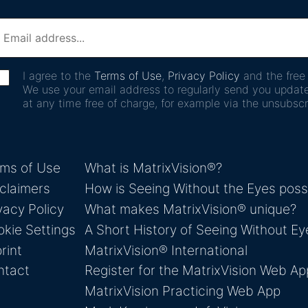
I agree to the
Terms of Use
,
Privacy Policy
and the fre
We use your email address to regularly send you updat
at any time free of charge, for example via the unsubscri
rms of Use
What is MatrixVision®?
claimers
How is Seeing Without the Eyes poss
vacy Policy
What makes MatrixVision® unique?
kie Settings
A Short History of Seeing Without Ey
rint
MatrixVision® International
ntact
Register for the MatrixVision Web Ap
MatrixVision Practicing Web App