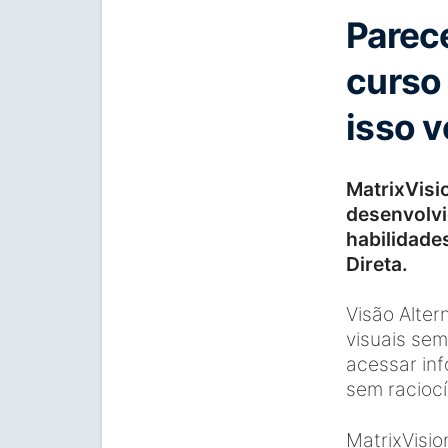
Parec
curso 
isso 
MatrixVisi
desenvolvi
habilidade
Direta.
Visão Alter
visuais sem
acessar in
sem raciocí
MatrixVisio