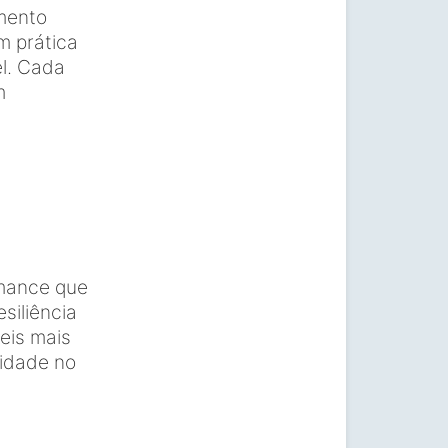
amento
m prática
el. Cada
m
rmance que
siliência
eis mais
lidade no