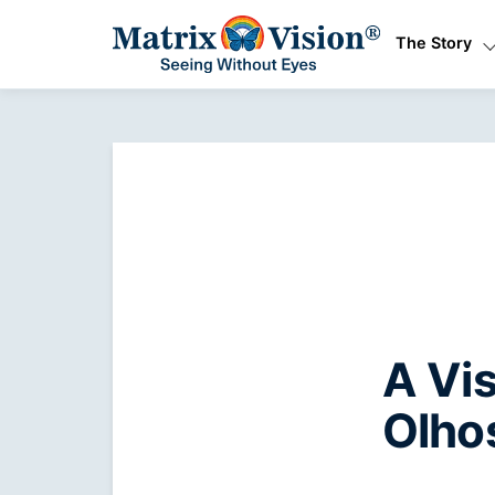
The Story
A Vi
Olhos