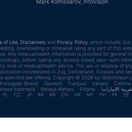
Mark Komissarov, InfoVision
s of Use
,
Disclaimers
and
Privacy Policy
, which include, but 
eading, downloading or otherwise using any part of this webs
ce. Any medical/health information is provided for general i
Accordingly, before taking any actions based upon such inf
ny kind of medical/health advice. The use or reliance of any
 Association incorporated in Zug, Switzerland. Courses and 
are specified per offering. Copyright © 2026 by MatrixVision L
Português (Brasil)
Deutsch
Français
Italiano
Čeština
ahasa Indonesia
Bahasa Melayu
Filipino
لعربية (الإمارات
PL
CZ
JP
AR
KR
CN
HK
MY
PH
FA
DE