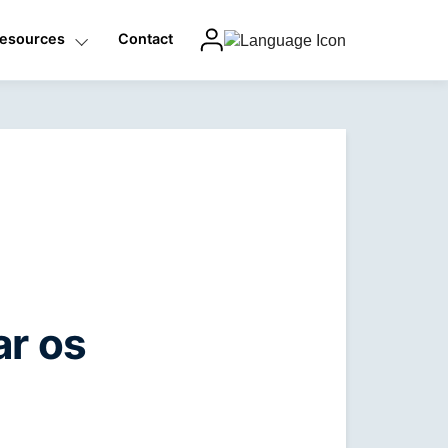
esources
Contact
English
Deutsch
Français
Italiano
Polski
Čeština
עברית
Nederlands
Español
中文 (简体)
Español (Latinoamérica)
中文 (香港)
Português (Brasil)
日本語
Filipino
한국어
Bahasa Indonesia
Bahasa Melayu
Türkçe
العربية (الإمارات)
ar os