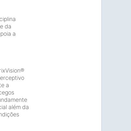
iplina
le da
poia a
rixVision®
erceptivo
te a
 cegos
fundamente
ial além da
ndições